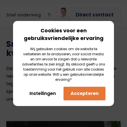
Direct contact
Snel onderweg
TransHeroes portal
Niet alleen 
Cookies voor een
gebruiksvriendelijke ervaring
Snel, voordelig en
Wij gebruiken cookies om de website te
kwalitatief
verbeteren en te analyseren, voor social media
en om ervoor te zorgen dat u relevante
advertenties te zien krijgt. Bij akkoord geeft u ons
Dankzij onze onafhankelijke positie en uitgebreide
toestemming voor het gebruik van alle cookies
op onze website. Wilt u een gebruiksvriendelijke
netwerk kunnen we scherpe tarieven aanbieden
ervaring?
tegen een hoge kwaliteit. Ook kan jouw
spoedtransport naar Slowakije al binnen enkele
Instellingen
Accepteren
uren onderweg zijn.