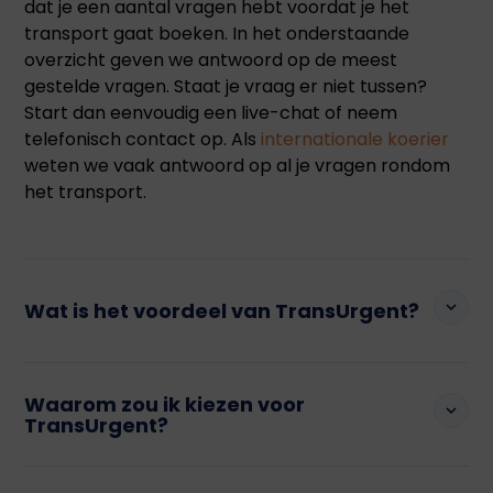
dat je een aantal vragen hebt voordat je het
transport gaat boeken. In het onderstaande
overzicht geven we antwoord op de meest
gestelde vragen. Staat je vraag er niet tussen?
Start dan eenvoudig een live-chat of neem
telefonisch contact op. Als
internationale koerier
weten we vaak antwoord op al je vragen rondom
het transport.
Wat is het voordeel van TransUrgent?
Wij zorgen ervoor dat je zelf geen omkijken meer
Waarom zou ik kiezen voor
hebt naar de zending. We zorgen dat er geladen
TransUrgent?
en gelost wordt binnen de afgesproken tijden,
lossen eventuele complicaties zelf op en regelen
TransUrgent is volledig gespecialiseerd in het
de benodigde documenten. Ook kan er al binnen